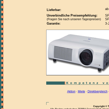
ab
Lieferbar:
Unverbindliche Preisempfehlung:
SF
SF
(Fragen Sie nach unseren Tagespreisen)
Garantie:
3-
Aktion
·
Miete
·
Direktvergleich
Copyright © 
Alle Rechte vorbehalten.TERRA Datentechnik übernimm