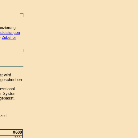
t
·
anzierung ·
stleistungen
·
·
Zubehör
ät wird
bgeschrieben
fessional
hr System
gepasst.
zeit.
X600