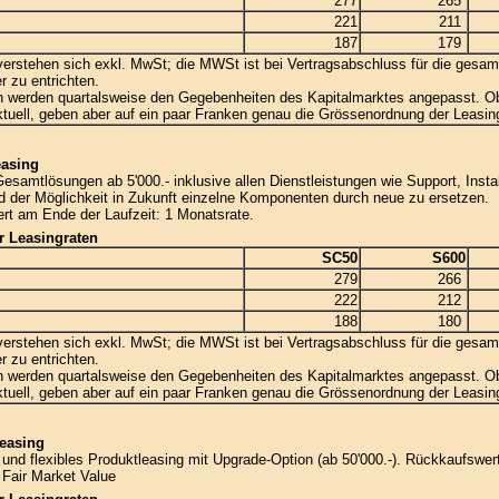
277
265
221
211
187
179
 verstehen sich exkl. MwSt; die MWSt ist bei Vertragsabschluss für die gesam
r zu entrichten.
n werden quartalsweise den Gegebenheiten des Kapitalmarktes angepasst. O
aktuell, geben aber auf ein paar Franken genau die Grössenordnung der Leasin
easing
Gesamtlösungen ab 5'000.- inklusive allen Dienstleistungen wie Support, Instal
nd der Möglichkeit in Zukunft einzelne Komponenten durch neue zu ersetzen.
t am Ende der Laufzeit: 1 Monatsrate.
ür Leasingraten
SC50
S600
279
266
222
212
188
180
 verstehen sich exkl. MwSt; die MWSt ist bei Vertragsabschluss für die gesam
r zu entrichten.
n werden quartalsweise den Gegebenheiten des Kapitalmarktes angepasst. O
aktuell, geben aber auf ein paar Franken genau die Grössenordnung der Leasin
easing
s und flexibles Produktleasing mit Upgrade-Option (ab 50'000.-). Rückkaufswe
: Fair Market Value