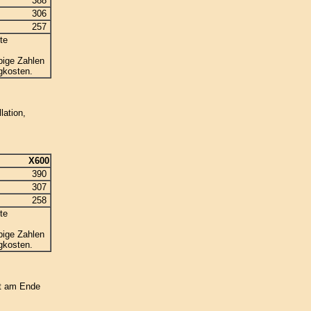
388
306
257
te
bige Zahlen
gkosten.
lation,
X600
390
307
258
te
bige Zahlen
gkosten.
rt am Ende