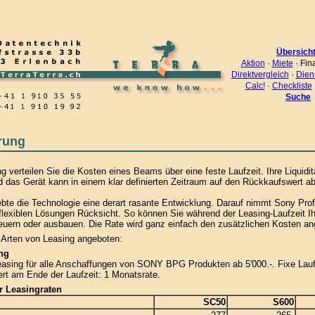
Übersich
Aktion
·
Miete
· Fin
Direktvergleich
·
Dien
Calc!
·
Checkliste
Suche
rung
g verteilen Sie die Kosten eines Beams über eine feste Laufzeit. Ihre Liquidit
 das Gerät kann in einem klar definierten Zeitraum auf den Rückkaufswert a
ebte die Technologie eine derart rasante Entwicklung. Darauf nimmt Sony Pro
flexiblen Lösungen Rücksicht. So können Sie während der Leasing-Laufzeit I
neuern oder ausbauen. Die Rate wird ganz einfach den zusätzlichen Kosten an
 Arten von Leasing angeboten:
ng
asing für alle Anschaffungen von SONY BPG Produkten ab 5'000.-. Fixe Lauf
t am Ende der Laufzeit: 1 Monatsrate.
ür Leasingraten
SC50
S600